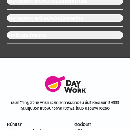
หางานแยกตามเขตในกรุงเทพมหานคร
หางานแยกตามจังหวัดในประเทศไทย
สำหรับผู้สมัครงาน
เลขที่ 111 ทรู ดิจิทัล พาร์ค เวสต์ อาคารยูนิคอร์น ชั้น5 ห้องเลขที่ SH555
ถนนสุขุมวิท แขวงบางจาก เขตพระโขนง กรุงเทพ 10260
หน้าแรก
ติดต่อเรา