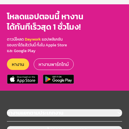
โหลดแอปตอนนี้ หางาน
ได้ทันทีเร็วสุด 1 ชั่วโมง!
ดาวน์โหลด
Daywork
แอปพลิเคชัน
ของเราได้แล้ววันนี้ ทั้งใน Apple Store
และ Google Play
หางาน
หางานพาร์ทไทม์
หางานแยกตามประเภทงาน