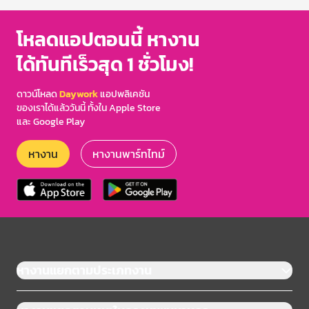
โหลดแอปตอนนี้ หางาน
ได้ทันทีเร็วสุด 1 ชั่วโมง!
ดาวน์โหลด
Daywork
แอปพลิเคชัน
ของเราได้แล้ววันนี้ ทั้งใน Apple Store
และ Google Play
หางาน
หางานพาร์ทไทม์
หางานแยกตามประเภทงาน