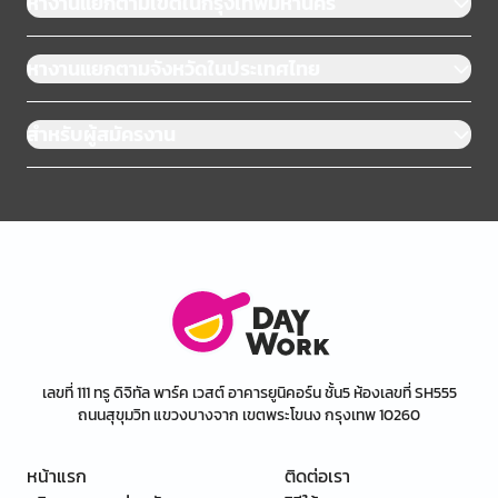
หางานแยกตามเขตในกรุงเทพมหานคร
หางานแยกตามจังหวัดในประเทศไทย
สำหรับผู้สมัครงาน
เลขที่ 111 ทรู ดิจิทัล พาร์ค เวสต์ อาคารยูนิคอร์น ชั้น5 ห้องเลขที่ SH555
ถนนสุขุมวิท แขวงบางจาก เขตพระโขนง กรุงเทพ 10260
หน้าแรก
ติดต่อเรา