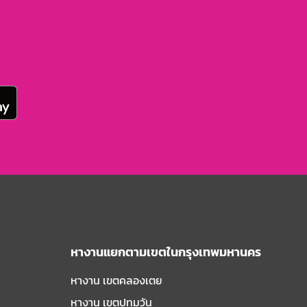
หางานแยกตามเขตในกรุงเทพมหานคร
หางาน เขตคลองเตย
หางาน เขตปทุมวัน