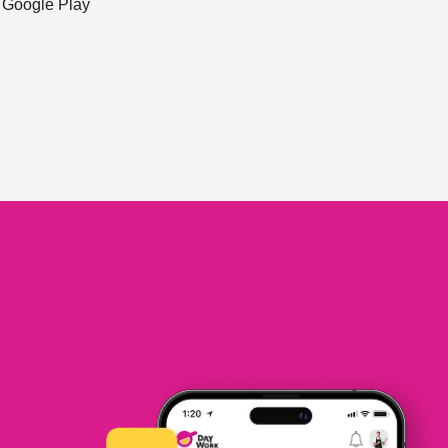
ะ Google Play