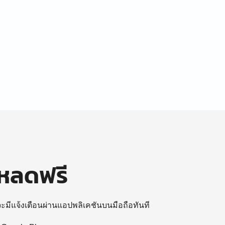
โหลดฟรี
 จะมีแจ้งเตือนผ่านแอปพลิเคชันบนมือถือทันที