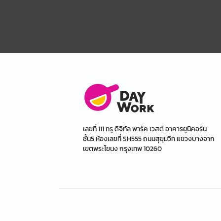
เลขที่ 111 ทรู ดิจิทัล พาร์ค เวสต์ อาคารยูนิคอร์น
ชั้น5 ห้องเลขที่ SH555 ถนนสุขุมวิท แขวงบางจาก
เขตพระโขนง กรุงเทพ 10260