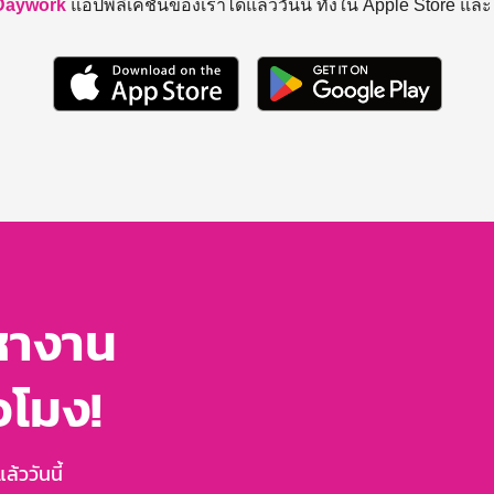
Daywork
แอปพลิเคชันของเราได้แล้ววันนี้ ทั้งใน Apple Store แล
หางาน
่วโมง!
้ววันนี้