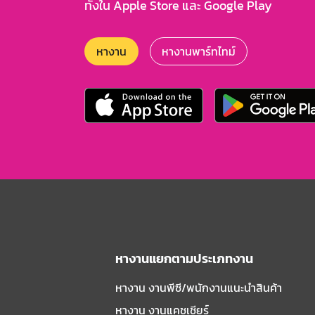
ทั้งใน Apple Store และ Google Play
หางาน
หางานพาร์ทไทม์
หางานแยกตามประเภทงาน
หางาน งานพีซี/พนักงานแนะนําสินค้า
หางาน งานแคชเชียร์