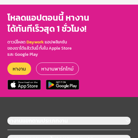
โหลดแอปตอนนี้ หางาน
ได้ทันทีเร็วสุด 1 ชั่วโมง!
ดาวน์โหลด
Daywork
แอปพลิเคชัน
ของเราได้แล้ววันนี้ ทั้งใน Apple Store
และ Google Play
หางาน
หางานพาร์ทไทม์
หางานแยกตามประเภทงาน