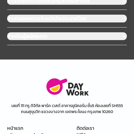
หางานแยกตามเขตในกรุงเทพมหานคร
หางานแยกตามจังหวัดในประเทศไทย
สำหรับผู้สมัครงาน
เลขที่ 111 ทรู ดิจิทัล พาร์ค เวสต์ อาคารยูนิคอร์น ชั้น5 ห้องเลขที่ SH555
ถนนสุขุมวิท แขวงบางจาก เขตพระโขนง กรุงเทพ 10260
หน้าแรก
ติดต่อเรา