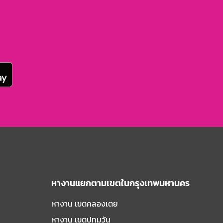
หางานแยกตามเขตในกรุงเทพมหานคร
หางาน เขตคลองเตย
หางาน เขตปทุมวัน