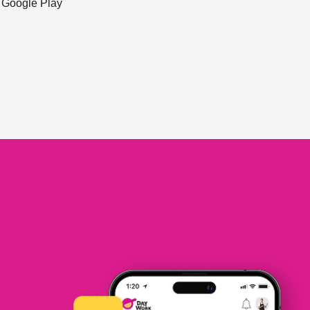
ะ Google Play