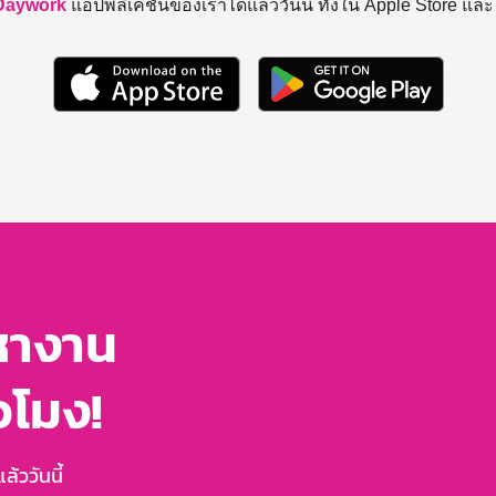
Daywork
แอปพลิเคชันของเราได้แล้ววันนี้ ทั้งใน Apple Store แล
หางาน
่วโมง!
้ววันนี้