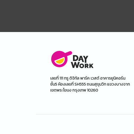
เลขที่ 111 ทรู ดิจิทัล พาร์ค เวสต์ อาคารยูนิคอร์น
ชั้น5 ห้องเลขที่ SH555 ถนนสุขุมวิท แขวงบางจาก
เขตพระโขนง กรุงเทพ 10260