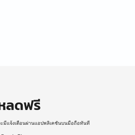
โหลดฟรี
 จะมีแจ้งเตือนผ่านแอปพลิเคชันบนมือถือทันที