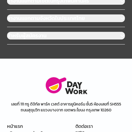
หางานแยกตามเขตในกรุงเทพมหานคร
หางานแยกตามจังหวัดในประเทศไทย
สำหรับผู้สมัครงาน
เลขที่ 111 ทรู ดิจิทัล พาร์ค เวสต์ อาคารยูนิคอร์น ชั้น5 ห้องเลขที่ SH555
ถนนสุขุมวิท แขวงบางจาก เขตพระโขนง กรุงเทพ 10260
หน้าแรก
ติดต่อเรา