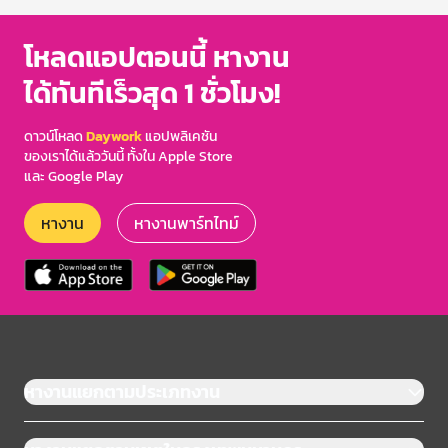
โหลดแอปตอนนี้ หางาน
ได้ทันทีเร็วสุด 1 ชั่วโมง!
ดาวน์โหลด
Daywork
แอปพลิเคชัน
ของเราได้แล้ววันนี้ ทั้งใน Apple Store
และ Google Play
หางาน
หางานพาร์ทไทม์
หางานแยกตามประเภทงาน