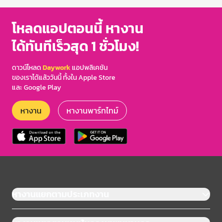
โหลดแอปตอนนี้ หางาน
ได้ทันทีเร็วสุด 1 ชั่วโมง!
ดาวน์โหลด
Daywork
แอปพลิเคชัน
ของเราได้แล้ววันนี้ ทั้งใน Apple Store
และ Google Play
หางาน
หางานพาร์ทไทม์
หางานแยกตามประเภทงาน