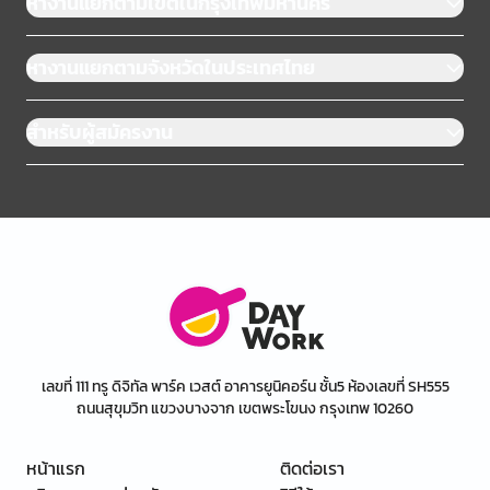
หางานแยกตามเขตในกรุงเทพมหานคร
หางานแยกตามจังหวัดในประเทศไทย
สำหรับผู้สมัครงาน
เลขที่ 111 ทรู ดิจิทัล พาร์ค เวสต์ อาคารยูนิคอร์น ชั้น5 ห้องเลขที่ SH555
ถนนสุขุมวิท แขวงบางจาก เขตพระโขนง กรุงเทพ 10260
หน้าแรก
ติดต่อเรา