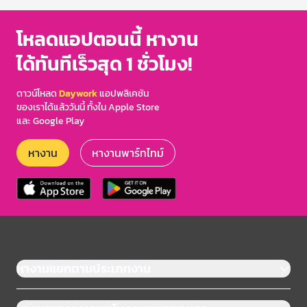
โหลดแอปตอนนี้ หางาน
ได้ทันทีเร็วสุด 1 ชั่วโมง!
ดาวน์โหลด
Daywork
แอปพลิเคชัน
ของเราได้แล้ววันนี้ ทั้งใน Apple Store
และ Google Play
หางาน
หางานพาร์ทไทม์
หางานแยกตามประเภทงาน