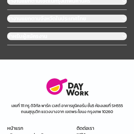
หางานแยกตามเขตในกรุงเทพมหานคร
หางานแยกตามจังหวัดในประเทศไทย
สำหรับผู้สมัครงาน
เลขที่ 111 ทรู ดิจิทัล พาร์ค เวสต์ อาคารยูนิคอร์น ชั้น5 ห้องเลขที่ SH555
ถนนสุขุมวิท แขวงบางจาก เขตพระโขนง กรุงเทพ 10260
หน้าแรก
ติดต่อเรา