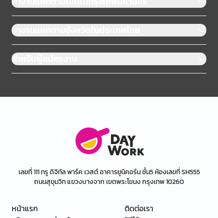
หางานแยกตามเขตในกรุงเทพมหานคร
หางานแยกตามจังหวัดในประเทศไทย
สำหรับผู้สมัครงาน
เลขที่ 111 ทรู ดิจิทัล พาร์ค เวสต์ อาคารยูนิคอร์น ชั้น5 ห้องเลขที่ SH555
ถนนสุขุมวิท แขวงบางจาก เขตพระโขนง กรุงเทพ 10260
หน้าแรก
ติดต่อเรา