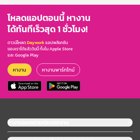
โหลดแอปตอนนี้ หางาน
ได้ทันทีเร็วสุด 1 ชั่วโมง!
ดาวน์โหลด
Daywork
แอปพลิเคชัน
ของเราได้แล้ววันนี้ ทั้งใน Apple Store
และ Google Play
หางาน
หางานพาร์ทไทม์
หางานแยกตามประเภทงาน