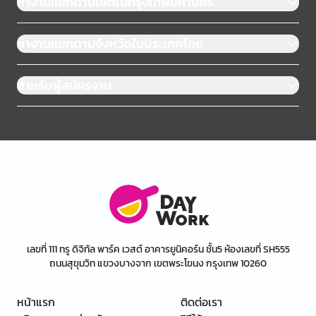
หางานแยกตามเขตในกรุงเทพมหานคร
หางานแยกตามจังหวัดในประเทศไทย
สำหรับผู้สมัครงาน
เลขที่ 111 ทรู ดิจิทัล พาร์ค เวสต์ อาคารยูนิคอร์น ชั้น5 ห้องเลขที่ SH555
ถนนสุขุมวิท แขวงบางจาก เขตพระโขนง กรุงเทพ 10260
หน้าแรก
ติดต่อเรา