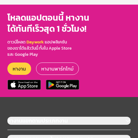
โหลดแอปตอนนี้ หางาน
ได้ทันทีเร็วสุด 1 ชั่วโมง!
ดาวน์โหลด
Daywork
แอปพลิเคชัน
ของเราได้แล้ววันนี้ ทั้งใน Apple Store
และ Google Play
หางาน
หางานพาร์ทไทม์
หางานแยกตามประเภทงาน