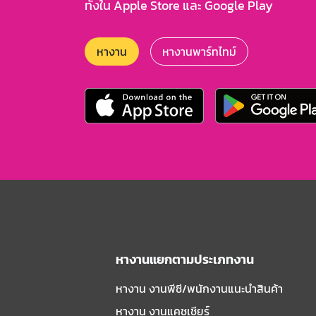
ทั้งใน Apple Store และ Google Play
หางาน
หางานพาร์ทไทม์
หางานแยกตามประเภทงาน
หางาน งานพีซี/พนักงานแนะนําสินค้า
หางาน งานแคชเชียร์