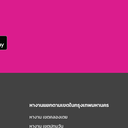
หางานแยกตามเขตในกรุงเทพมหานคร
หางาน เขตคลองเตย
หางาน เขตปทุมวัน