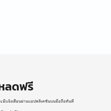
โหลดฟรี
 จะมีแจ้งเตือนผ่านแอปพลิเคชันบนมือถือทันที