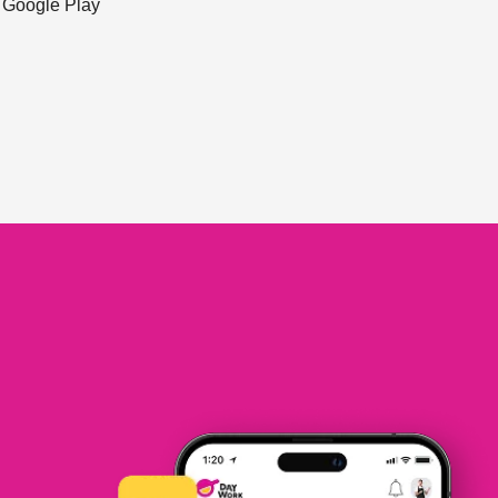
ะ Google Play