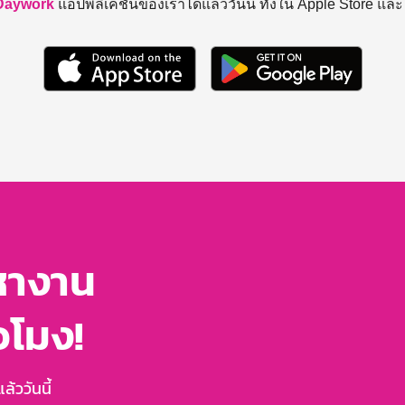
Daywork
แอปพลิเคชันของเราได้แล้ววันนี้ ทั้งใน Apple Store แล
หางาน
่วโมง!
้ววันนี้