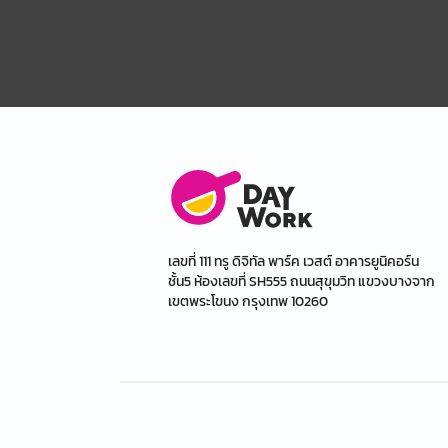
เลขที่ 111 ทรู ดิจิทัล พาร์ค เวสต์ อาคารยูนิคอร์น
ชั้น5 ห้องเลขที่ SH555 ถนนสุขุมวิท แขวงบางจาก
เขตพระโขนง กรุงเทพ 10260