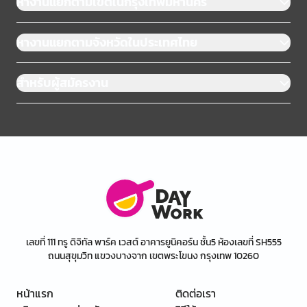
หางานแยกตามเขตในกรุงเทพมหานคร
หางานแยกตามจังหวัดในประเทศไทย
สำหรับผู้สมัครงาน
เลขที่ 111 ทรู ดิจิทัล พาร์ค เวสต์ อาคารยูนิคอร์น ชั้น5 ห้องเลขที่ SH555
ถนนสุขุมวิท แขวงบางจาก เขตพระโขนง กรุงเทพ 10260
หน้าแรก
ติดต่อเรา