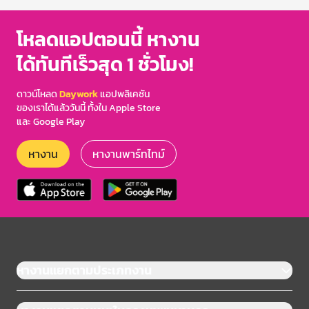
โหลดแอปตอนนี้ หางาน
ได้ทันทีเร็วสุด 1 ชั่วโมง!
ดาวน์โหลด
Daywork
แอปพลิเคชัน
ของเราได้แล้ววันนี้ ทั้งใน Apple Store
และ Google Play
หางาน
หางานพาร์ทไทม์
หางานแยกตามประเภทงาน