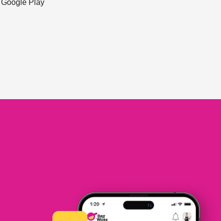
ะ Google Play