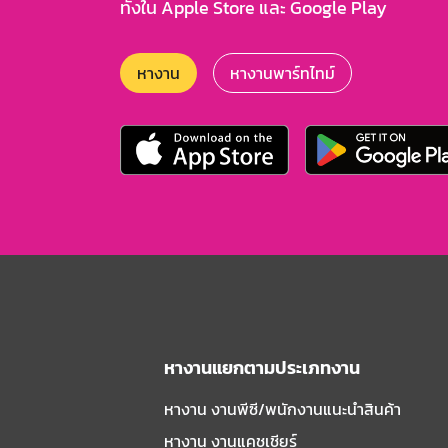
ทั้งใน Apple Store และ Google Play
หางาน
หางานพาร์ทไทม์
หางานแยกตามประเภทงาน
หางาน งานพีซี/พนักงานแนะนําสินค้า
หางาน งานแคชเชียร์