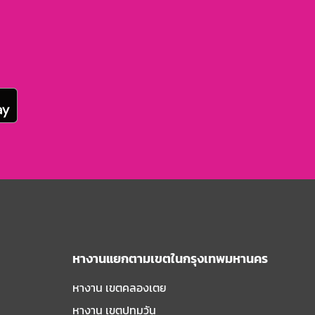
หางานแยกตามเขตในกรุงเทพมหานคร
หางาน เขตคลองเตย
หางาน เขตปทุมวัน