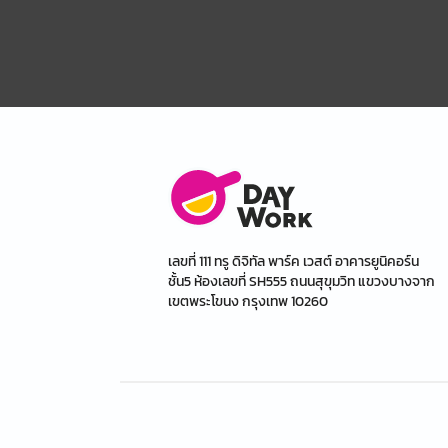
เลขที่ 111 ทรู ดิจิทัล พาร์ค เวสต์ อาคารยูนิคอร์น
ชั้น5 ห้องเลขที่ SH555 ถนนสุขุมวิท แขวงบางจาก
เขตพระโขนง กรุงเทพ 10260