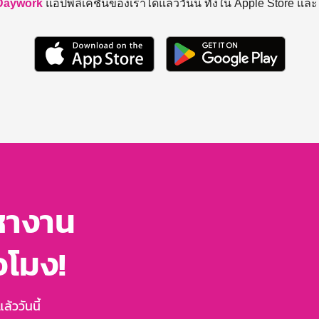
Daywork
แอปพลิเคชันของเราได้แล้ววันนี้ ทั้งใน Apple Store แล
หางาน
่วโมง!
้ววันนี้