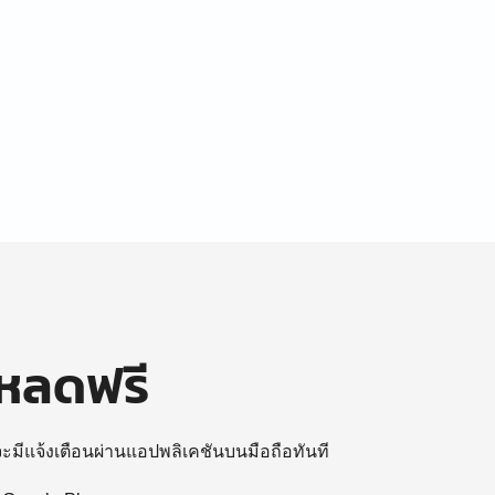
โหลดฟรี
 จะมีแจ้งเตือนผ่านแอปพลิเคชันบนมือถือทันที