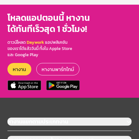
โหลดแอปตอนนี้ หางาน
ได้ทันทีเร็วสุด 1 ชั่วโมง!
ดาวน์โหลด
Daywork
แอปพลิเคชัน
ของเราได้แล้ววันนี้ ทั้งใน Apple Store
และ Google Play
หางาน
หางานพาร์ทไทม์
หางานแยกตามประเภทงาน