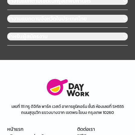
หางานแยกตามเขตในกรุงเทพมหานคร
หางานแยกตามจังหวัดในประเทศไทย
สำหรับผู้สมัครงาน
เลขที่ 111 ทรู ดิจิทัล พาร์ค เวสต์ อาคารยูนิคอร์น ชั้น5 ห้องเลขที่ SH555
ถนนสุขุมวิท แขวงบางจาก เขตพระโขนง กรุงเทพ 10260
หน้าแรก
ติดต่อเรา