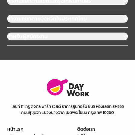
หางานแยกตามเขตในกรุงเทพมหานคร
หางานแยกตามจังหวัดในประเทศไทย
สำหรับผู้สมัครงาน
เลขที่ 111 ทรู ดิจิทัล พาร์ค เวสต์ อาคารยูนิคอร์น ชั้น5 ห้องเลขที่ SH555
ถนนสุขุมวิท แขวงบางจาก เขตพระโขนง กรุงเทพ 10260
หน้าแรก
ติดต่อเรา