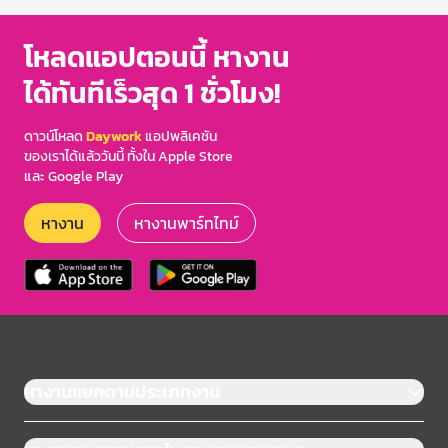
โหลดแอปตอนนี้ หางาน
ได้ทันทีเร็วสุด 1 ชั่วโมง!
ดาวน์โหลด
Daywork
แอปพลิเคชัน
ของเราได้แล้ววันนี้ ทั้งใน Apple Store
และ Google Play
หางาน
หางานพาร์ทไทม์
หางานแยกตามประเภทงาน