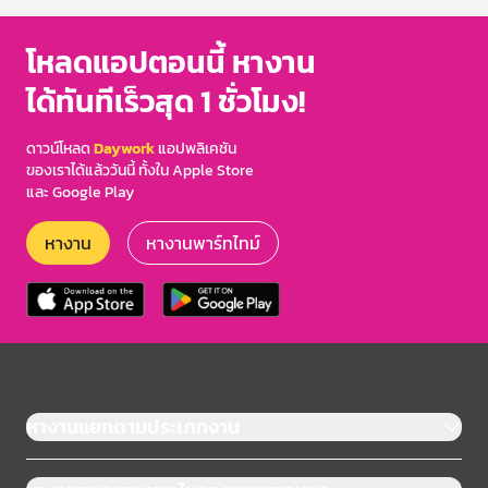
โหลดแอปตอนนี้ หางาน
ได้ทันทีเร็วสุด 1 ชั่วโมง!
ดาวน์โหลด
Daywork
แอปพลิเคชัน
ของเราได้แล้ววันนี้ ทั้งใน Apple Store
และ Google Play
หางาน
หางานพาร์ทไทม์
หางานแยกตามประเภทงาน