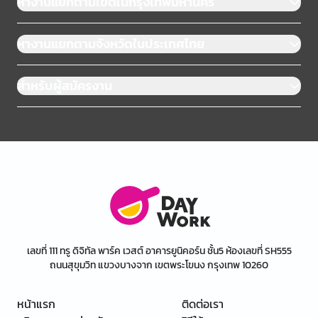
หางานแยกตามเขตในกรุงเทพมหานคร
หางานแยกตามจังหวัดในประเทศไทย
สำหรับผู้สมัครงาน
เลขที่ 111 ทรู ดิจิทัล พาร์ค เวสต์ อาคารยูนิคอร์น ชั้น5 ห้องเลขที่ SH555
ถนนสุขุมวิท แขวงบางจาก เขตพระโขนง กรุงเทพ 10260
หน้าแรก
ติดต่อเรา