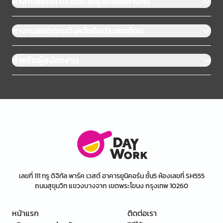
หางานแยกตามเขตในกรุงเทพมหานคร
หางานแยกตามจังหวัดในประเทศไทย
สำหรับผู้สมัครงาน
เลขที่ 111 ทรู ดิจิทัล พาร์ค เวสต์ อาคารยูนิคอร์น ชั้น5 ห้องเลขที่ SH555
ถนนสุขุมวิท แขวงบางจาก เขตพระโขนง กรุงเทพ 10260
หน้าแรก
ติดต่อเรา