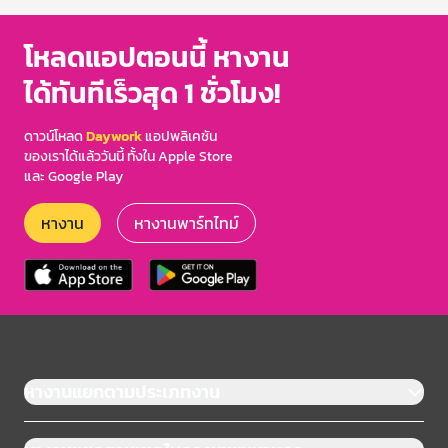
โหลดแอปตอนนี้ หางาน
ได้ทันทีเร็วสุด 1 ชั่วโมง!
ดาวน์โหลด
Daywork
แอปพลิเคชัน
ของเราได้แล้ววันนี้ ทั้งใน Apple Store
และ Google Play
หางาน
หางานพาร์ทไทม์
หางานแยกตามประเภทงาน