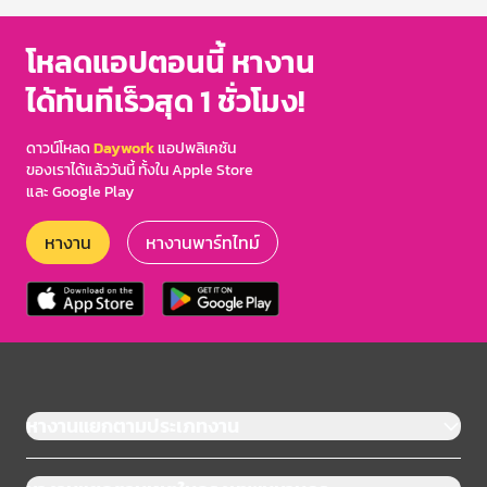
โหลดแอปตอนนี้ หางาน
ได้ทันทีเร็วสุด 1 ชั่วโมง!
ดาวน์โหลด
Daywork
แอปพลิเคชัน
ของเราได้แล้ววันนี้ ทั้งใน Apple Store
และ Google Play
หางาน
หางานพาร์ทไทม์
หางานแยกตามประเภทงาน