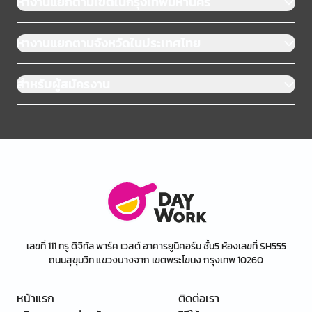
หางานแยกตามเขตในกรุงเทพมหานคร
หางานแยกตามจังหวัดในประเทศไทย
สำหรับผู้สมัครงาน
เลขที่ 111 ทรู ดิจิทัล พาร์ค เวสต์ อาคารยูนิคอร์น ชั้น5 ห้องเลขที่ SH555
ถนนสุขุมวิท แขวงบางจาก เขตพระโขนง กรุงเทพ 10260
หน้าแรก
ติดต่อเรา