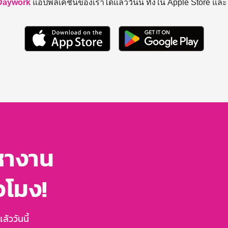
Daywork
แอปพลิเคชันของเราได้แล้ววันนี้ ทั้งใน Apple Store แล
หางาน
่วโมง!
้ววันนี้