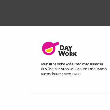
เลขที่ 111 ทรู ดิจิทัล พาร์ค เวสต์ อาคารยูนิคอร์น
ชั้น5 ห้องเลขที่ SH555 ถนนสุขุมวิท แขวงบางจาก
เขตพระโขนง กรุงเทพ 10260