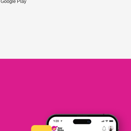
ะ Google Play