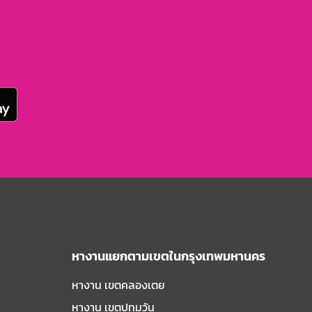
หางานแยกตามเขตในกรุงเทพมหานคร
หางาน เขตคลองเตย
หางาน เขตปทุมวัน