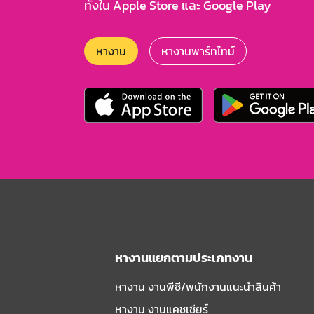
ทั้งใน Apple Store และ Google Play
หางาน
หางานพาร์ทไทม์
หางานแยกตามประเภทงาน
หางาน งานพีซี/พนักงานแนะนําสินค้า
หางาน งานแคชเชียร์