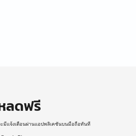
โหลดฟรี
 จะมีแจ้งเตือนผ่านแอปพลิเคชันบนมือถือทันที