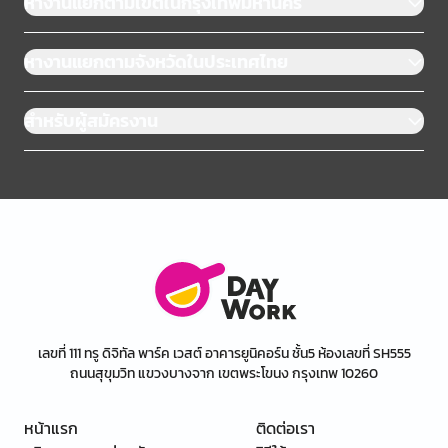
หางานแยกตามเขตในกรุงเทพมหานคร
หางานแยกตามจังหวัดในประเทศไทย
สำหรับผู้สมัครงาน
เลขที่ 111 ทรู ดิจิทัล พาร์ค เวสต์ อาคารยูนิคอร์น ชั้น5 ห้องเลขที่ SH555
ถนนสุขุมวิท แขวงบางจาก เขตพระโขนง กรุงเทพ 10260
หน้าแรก
ติดต่อเรา