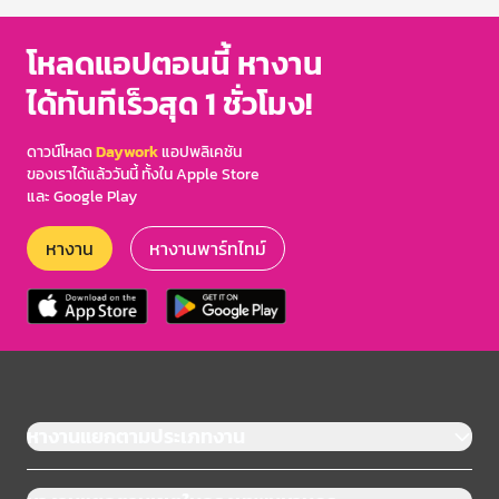
โหลดแอปตอนนี้ หางาน
ได้ทันทีเร็วสุด 1 ชั่วโมง!
ดาวน์โหลด
Daywork
แอปพลิเคชัน
ของเราได้แล้ววันนี้ ทั้งใน Apple Store
และ Google Play
หางาน
หางานพาร์ทไทม์
หางานแยกตามประเภทงาน