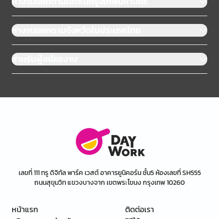
หางานแยกตามเขตในกรุงเทพมหานคร
หางานแยกตามจังหวัดในประเทศไทย
สำหรับผู้สมัครงาน
เลขที่ 111 ทรู ดิจิทัล พาร์ค เวสต์ อาคารยูนิคอร์น ชั้น5 ห้องเลขที่ SH555
ถนนสุขุมวิท แขวงบางจาก เขตพระโขนง กรุงเทพ 10260
หน้าแรก
ติดต่อเรา