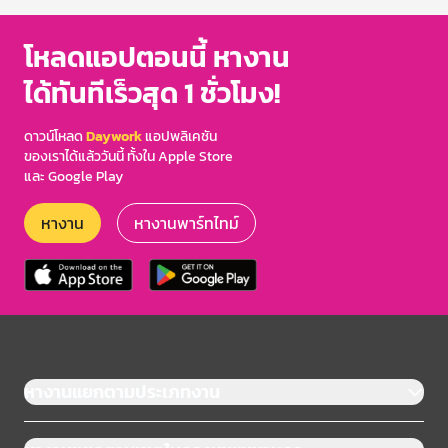
โหลดแอปตอนนี้ หางาน
ได้ทันทีเร็วสุด 1 ชั่วโมง!
ดาวน์โหลด
Daywork
แอปพลิเคชัน
ของเราได้แล้ววันนี้ ทั้งใน Apple Store
และ Google Play
หางาน
หางานพาร์ทไทม์
หางานแยกตามประเภทงาน