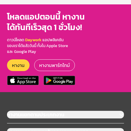
โหลดแอปตอนนี้ หางาน
ได้ทันทีเร็วสุด 1 ชั่วโมง!
ดาวน์โหลด
Daywork
แอปพลิเคชัน
ของเราได้แล้ววันนี้ ทั้งใน Apple Store
และ Google Play
หางาน
หางานพาร์ทไทม์
หางานแยกตามประเภทงาน