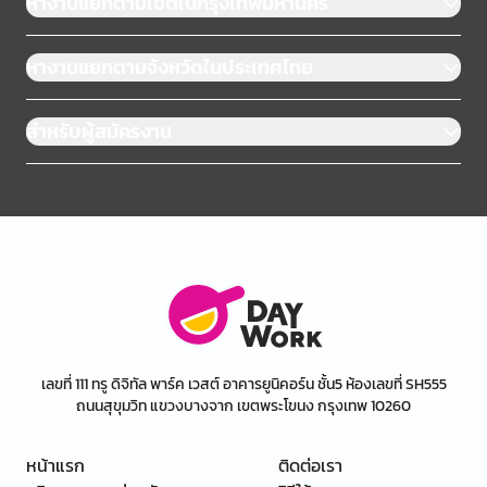
หางานแยกตามเขตในกรุงเทพมหานคร
หางานแยกตามจังหวัดในประเทศไทย
สำหรับผู้สมัครงาน
เลขที่ 111 ทรู ดิจิทัล พาร์ค เวสต์ อาคารยูนิคอร์น ชั้น5 ห้องเลขที่ SH555
ถนนสุขุมวิท แขวงบางจาก เขตพระโขนง กรุงเทพ 10260
หน้าแรก
ติดต่อเรา