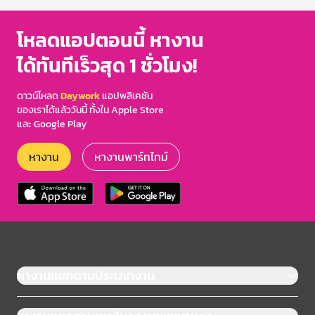
โหลดแอปตอนนี้ หางาน
ได้ทันทีเร็วสุด 1 ชั่วโมง!
ดาวน์โหลด
Daywork
แอปพลิเคชัน
ของเราได้แล้ววันนี้ ทั้งใน Apple Store
และ Google Play
หางาน
หางานพาร์ทไทม์
หางานแยกตามประเภทงาน