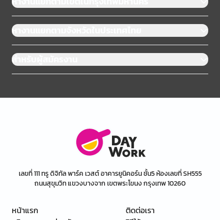
หางานแยกตามเขตในกรุงเทพมหานคร
หางานแยกตามจังหวัดในประเทศไทย
สำหรับผู้สมัครงาน
เลขที่ 111 ทรู ดิจิทัล พาร์ค เวสต์ อาคารยูนิคอร์น ชั้น5 ห้องเลขที่ SH555
ถนนสุขุมวิท แขวงบางจาก เขตพระโขนง กรุงเทพ 10260
หน้าแรก
ติดต่อเรา