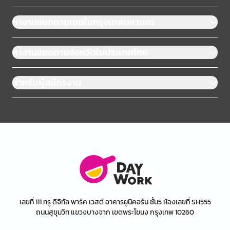
หางานแยกตามเขตในกรุงเทพมหานคร
หางานแยกตามจังหวัดในประเทศไทย
สำหรับผู้สมัครงาน
เลขที่ 111 ทรู ดิจิทัล พาร์ค เวสต์ อาคารยูนิคอร์น ชั้น5 ห้องเลขที่ SH555
ถนนสุขุมวิท แขวงบางจาก เขตพระโขนง กรุงเทพ 10260