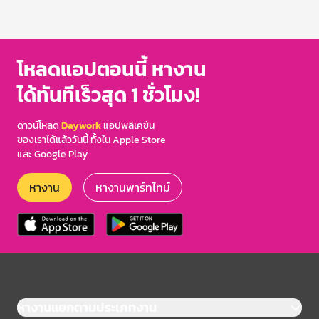
โหลดแอปตอนนี้ หางาน
ได้ทันทีเร็วสุด 1 ชั่วโมง!
ดาวน์โหลด
Daywork
แอปพลิเคชัน
ของเราได้แล้ววันนี้ ทั้งใน Apple Store
และ Google Play
หางาน
หางานพาร์ทไทม์
หางานแยกตามประเภทงาน