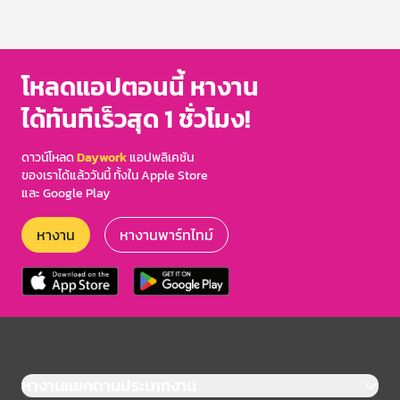
โหลดแอปตอนนี้ หางาน
ได้ทันทีเร็วสุด 1 ชั่วโมง!
ดาวน์โหลด
Daywork
แอปพลิเคชัน
ของเราได้แล้ววันนี้ ทั้งใน Apple Store
และ Google Play
หางาน
หางานพาร์ทไทม์
หางานแยกตามประเภทงาน