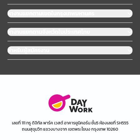
หางานแยกตามเขตในกรุงเทพมหานคร
หางานแยกตามจังหวัดในประเทศไทย
สำหรับผู้สมัครงาน
เลขที่ 111 ทรู ดิจิทัล พาร์ค เวสต์ อาคารยูนิคอร์น ชั้น5 ห้องเลขที่ SH555
ถนนสุขุมวิท แขวงบางจาก เขตพระโขนง กรุงเทพ 10260