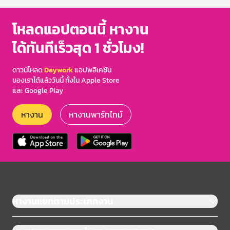
โหลดแอปตอนนี้ หางาน
ได้ทันทีเร็วสุด 1 ชั่วโมง!
ดาวน์โหลด
Daywork
แอปพลิเคชัน
ของเราได้แล้ววันนี้ ทั้งใน Apple Store
และ Google Play
หางาน
หางานพาร์ทไทม์
หางานแยกตามประเภทงาน