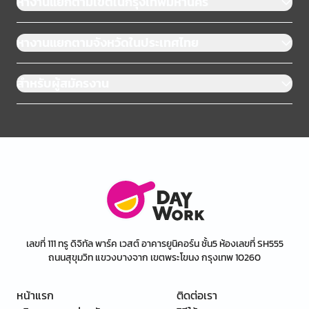
หางานแยกตามเขตในกรุงเทพมหานคร
หางานแยกตามจังหวัดในประเทศไทย
สำหรับผู้สมัครงาน
เลขที่ 111 ทรู ดิจิทัล พาร์ค เวสต์ อาคารยูนิคอร์น ชั้น5 ห้องเลขที่ SH555
ถนนสุขุมวิท แขวงบางจาก เขตพระโขนง กรุงเทพ 10260
หน้าแรก
ติดต่อเรา