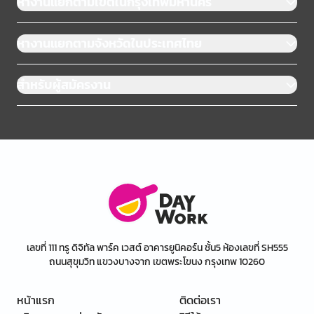
หางานแยกตามเขตในกรุงเทพมหานคร
หางานแยกตามจังหวัดในประเทศไทย
สำหรับผู้สมัครงาน
เลขที่ 111 ทรู ดิจิทัล พาร์ค เวสต์ อาคารยูนิคอร์น ชั้น5 ห้องเลขที่ SH555
ถนนสุขุมวิท แขวงบางจาก เขตพระโขนง กรุงเทพ 10260
หน้าแรก
ติดต่อเรา