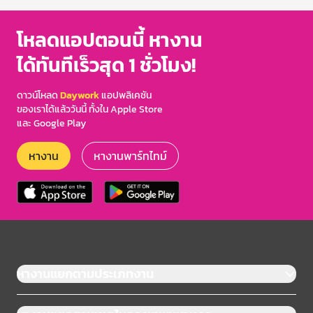
โหลดแอปตอนนี้ หางาน
ได้ทันทีเร็วสุด 1 ชั่วโมง!
ดาวน์โหลด
Daywork
แอปพลิเคชัน
ของเราได้แล้ววันนี้ ทั้งใน Apple Store
และ Google Play
หางาน
หางานพาร์ทไทม์
หางานแยกตามประเภทงาน