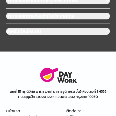
หางานแยกตามเขตในกรุงเทพมหานคร
หางานแยกตามจังหวัดในประเทศไทย
สำหรับผู้สมัครงาน
เลขที่ 111 ทรู ดิจิทัล พาร์ค เวสต์ อาคารยูนิคอร์น ชั้น5 ห้องเลขที่ SH555
ถนนสุขุมวิท แขวงบางจาก เขตพระโขนง กรุงเทพ 10260
หน้าแรก
ติดต่อเรา