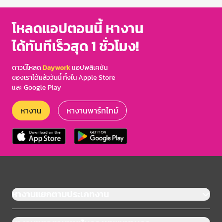
โหลดแอปตอนนี้ หางาน
ได้ทันทีเร็วสุด 1 ชั่วโมง!
ดาวน์โหลด
Daywork
แอปพลิเคชัน
ของเราได้แล้ววันนี้ ทั้งใน Apple Store
และ Google Play
หางาน
หางานพาร์ทไทม์
หางานแยกตามประเภทงาน