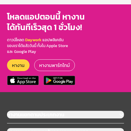
โหลดแอปตอนนี้ หางาน
ได้ทันทีเร็วสุด 1 ชั่วโมง!
ดาวน์โหลด
Daywork
แอปพลิเคชัน
ของเราได้แล้ววันนี้ ทั้งใน Apple Store
และ Google Play
หางาน
หางานพาร์ทไทม์
หางานแยกตามประเภทงาน