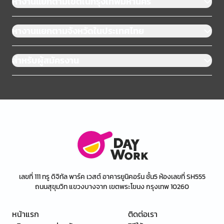
หางานแยกตามเขตในกรุงเทพมหานคร
หางานแยกตามจังหวัดในประเทศไทย
สำหรับผู้สมัครงาน
เลขที่ 111 ทรู ดิจิทัล พาร์ค เวสต์ อาคารยูนิคอร์น ชั้น5 ห้องเลขที่ SH555
ถนนสุขุมวิท แขวงบางจาก เขตพระโขนง กรุงเทพ 10260
หน้าแรก
ติดต่อเรา