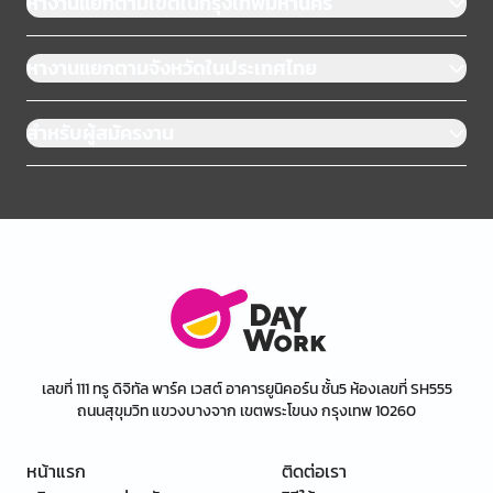
หางานแยกตามเขตในกรุงเทพมหานคร
หางานแยกตามจังหวัดในประเทศไทย
สำหรับผู้สมัครงาน
เลขที่ 111 ทรู ดิจิทัล พาร์ค เวสต์ อาคารยูนิคอร์น ชั้น5 ห้องเลขที่ SH555
ถนนสุขุมวิท แขวงบางจาก เขตพระโขนง กรุงเทพ 10260
หน้าแรก
ติดต่อเรา