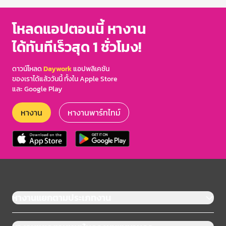
โหลดแอปตอนนี้ หางาน
ได้ทันทีเร็วสุด 1 ชั่วโมง!
ดาวน์โหลด
Daywork
แอปพลิเคชัน
ของเราได้แล้ววันนี้ ทั้งใน Apple Store
และ Google Play
หางาน
หางานพาร์ทไทม์
หางานแยกตามประเภทงาน