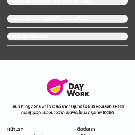
หางานแยกตามเขตในกรุงเทพมหานคร
หางานแยกตามจังหวัดในประเทศไทย
สำหรับผู้สมัครงาน
เลขที่ 111 ทรู ดิจิทัล พาร์ค เวสต์ อาคารยูนิคอร์น ชั้น5 ห้องเลขที่ SH555
ถนนสุขุมวิท แขวงบางจาก เขตพระโขนง กรุงเทพ 10260
หน้าแรก
ติดต่อเรา