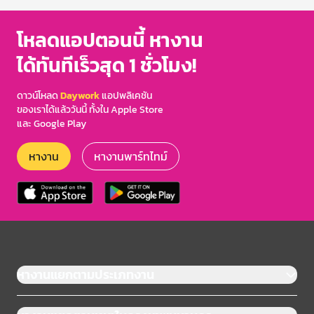
โหลดแอปตอนนี้ หางาน
ได้ทันทีเร็วสุด 1 ชั่วโมง!
ดาวน์โหลด
Daywork
แอปพลิเคชัน
ของเราได้แล้ววันนี้ ทั้งใน Apple Store
และ Google Play
หางาน
หางานพาร์ทไทม์
หางานแยกตามประเภทงาน