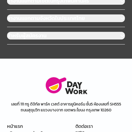
หางานแยกตามเขตในกรุงเทพมหานคร
หางานแยกตามจังหวัดในประเทศไทย
สำหรับผู้สมัครงาน
เลขที่ 111 ทรู ดิจิทัล พาร์ค เวสต์ อาคารยูนิคอร์น ชั้น5 ห้องเลขที่ SH555
ถนนสุขุมวิท แขวงบางจาก เขตพระโขนง กรุงเทพ 10260
หน้าแรก
ติดต่อเรา