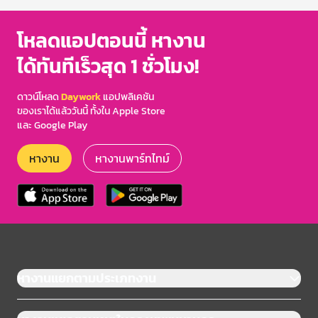
โหลดแอปตอนนี้ หางาน
ได้ทันทีเร็วสุด 1 ชั่วโมง!
ดาวน์โหลด
Daywork
แอปพลิเคชัน
ของเราได้แล้ววันนี้ ทั้งใน Apple Store
และ Google Play
หางาน
หางานพาร์ทไทม์
หางานแยกตามประเภทงาน