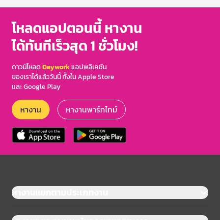
โหลดแอปตอนนี้ หางาน
ได้ทันทีเร็วสุด 1 ชั่วโมง!
ดาวน์โหลด
Daywork
แอปพลิเคชัน
ของเราได้แล้ววันนี้ ทั้งใน Apple Store
และ Google Play
หางาน
หางานพาร์ทไทม์
หางานแยกตามประเภทงาน