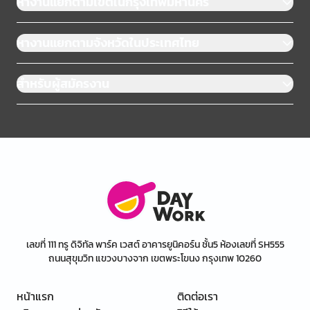
หางานแยกตามเขตในกรุงเทพมหานคร
หางานแยกตามจังหวัดในประเทศไทย
สำหรับผู้สมัครงาน
เลขที่ 111 ทรู ดิจิทัล พาร์ค เวสต์ อาคารยูนิคอร์น ชั้น5 ห้องเลขที่ SH555
ถนนสุขุมวิท แขวงบางจาก เขตพระโขนง กรุงเทพ 10260
หน้าแรก
ติดต่อเรา