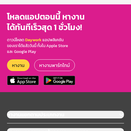
โหลดแอปตอนนี้ หางาน
ได้ทันทีเร็วสุด 1 ชั่วโมง!
ดาวน์โหลด
Daywork
แอปพลิเคชัน
ของเราได้แล้ววันนี้ ทั้งใน Apple Store
และ Google Play
หางาน
หางานพาร์ทไทม์
หางานแยกตามประเภทงาน