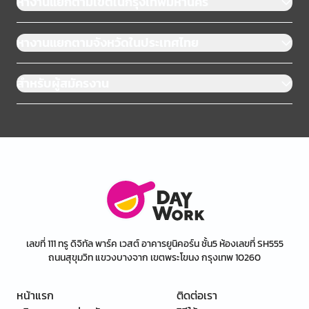
หางานแยกตามเขตในกรุงเทพมหานคร
หางานแยกตามจังหวัดในประเทศไทย
สำหรับผู้สมัครงาน
เลขที่ 111 ทรู ดิจิทัล พาร์ค เวสต์ อาคารยูนิคอร์น ชั้น5 ห้องเลขที่ SH555
ถนนสุขุมวิท แขวงบางจาก เขตพระโขนง กรุงเทพ 10260
หน้าแรก
ติดต่อเรา