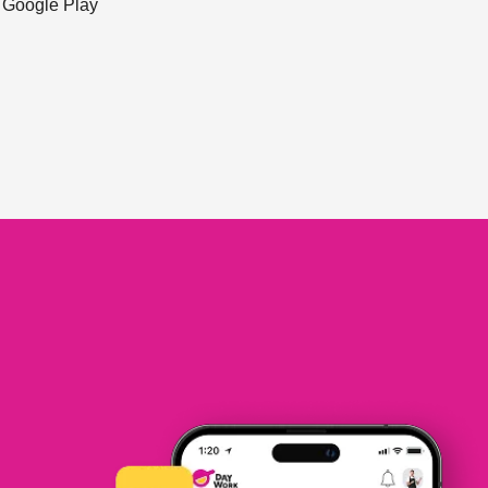
ะ Google Play