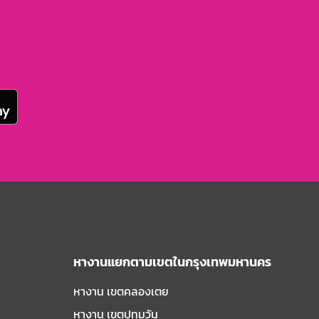
หางานแยกตามเขตในกรุงเทพมหานคร
หางาน เขตคลองเตย
หางาน เขตปทุมวัน