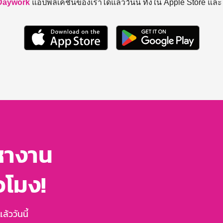
Daywork
แอปพลิเคชันของเราได้แล้ววันนี้ ทั้งใน Apple Store แล
หางาน
่วโมง!
้ววันนี้