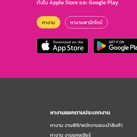
ทั้งใน Apple Store และ Google Play
หางาน
หางานพาร์ทไทม์
หางานแยกตามประเภทงาน
หางาน งานพีซี/พนักงานแนะนําสินค้า
หางาน งานแคชเชียร์