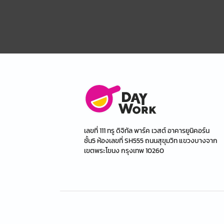
เลขที่ 111 ทรู ดิจิทัล พาร์ค เวสต์ อาคารยูนิคอร์น
ชั้น5 ห้องเลขที่ SH555 ถนนสุขุมวิท แขวงบางจาก
เขตพระโขนง กรุงเทพ 10260