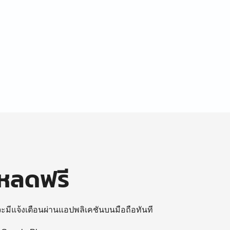
โหลดฟรี
 จะมีแจ้งเตือนผ่านแอปพลิเคชันบนมือถือทันที