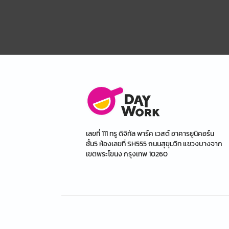
เลขที่ 111 ทรู ดิจิทัล พาร์ค เวสต์ อาคารยูนิคอร์น
ชั้น5 ห้องเลขที่ SH555 ถนนสุขุมวิท แขวงบางจาก
เขตพระโขนง กรุงเทพ 10260