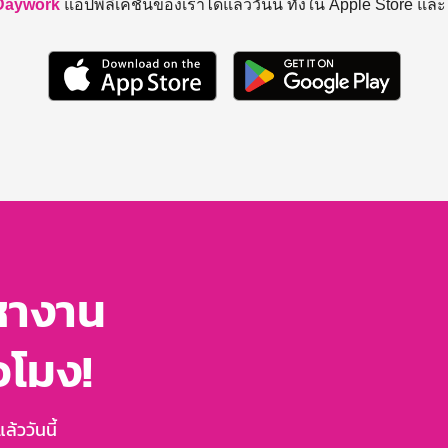
Daywork
แอปพลิเคชันของเราได้แล้ววันนี้ ทั้งใน Apple Store แล
หางาน
่วโมง!
้ววันนี้