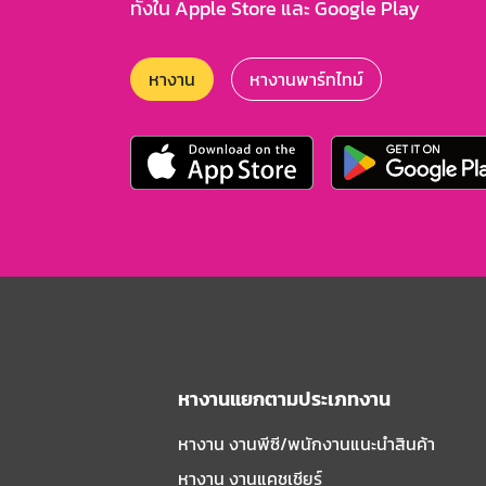
ทั้งใน Apple Store และ Google Play
หางาน
หางานพาร์ทไทม์
หางานแยกตามประเภทงาน
หางาน งานพีซี/พนักงานแนะนําสินค้า
หางาน งานแคชเชียร์