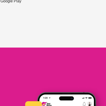
ะ Google Play