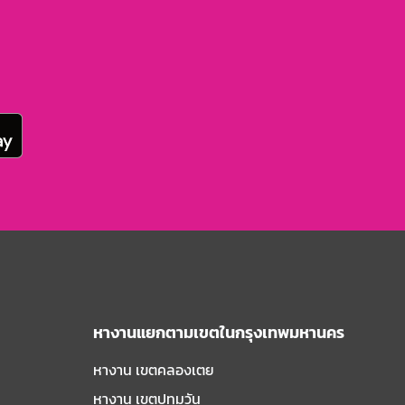
หางานแยกตามเขตในกรุงเทพมหานคร
หางาน เขตคลองเตย
หางาน เขตปทุมวัน