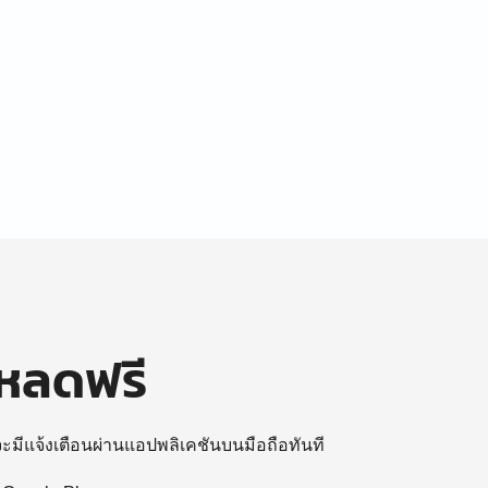
โหลดฟรี
 จะมีแจ้งเตือนผ่านแอปพลิเคชันบนมือถือทันที