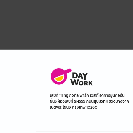
เลขที่ 111 ทรู ดิจิทัล พาร์ค เวสต์ อาคารยูนิคอร์น
ชั้น5 ห้องเลขที่ SH555 ถนนสุขุมวิท แขวงบางจาก
เขตพระโขนง กรุงเทพ 10260