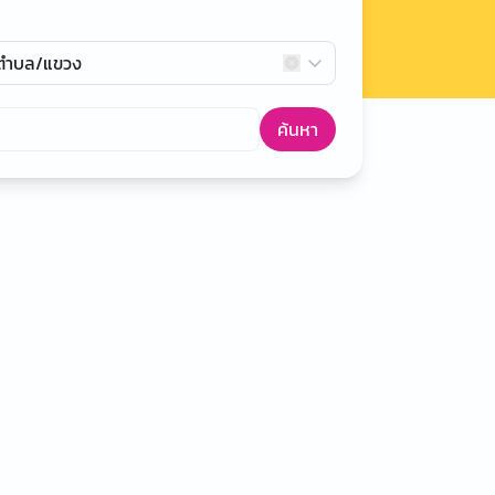
กตำบล/แขวง
ค้นหา