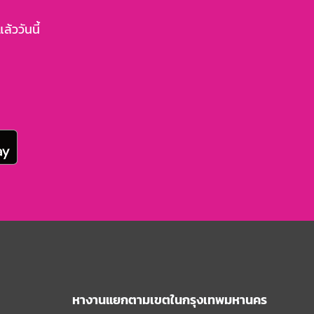
้ววันนี้
หางานแยกตามเขตในกรุงเทพมหานคร