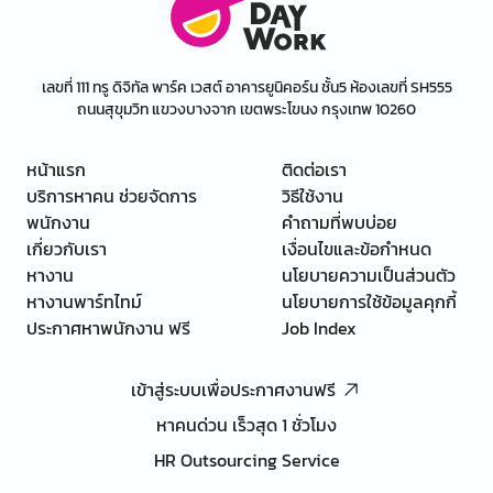
เลขที่ 111 ทรู ดิจิทัล พาร์ค เวสต์ อาคารยูนิคอร์น ชั้น5 ห้องเลขที่ SH555
ถนนสุขุมวิท แขวงบางจาก เขตพระโขนง กรุงเทพ 10260
หน้าแรก
ติดต่อเรา
บริการหาคน ช่วยจัดการ
วิธีใช้งาน
พนักงาน
คำถามที่พบบ่อย
เกี่ยวกับเรา
เงื่อนไขและข้อกำหนด
หางาน
นโยบายความเป็นส่วนตัว
หางานพาร์ทไทม์
นโยบายการใช้ข้อมูลคุกกี้
ประกาศหาพนักงาน ฟรี
Job Index
เข้าสู่ระบบเพื่อประกาศงานฟรี
หาคนด่วน เร็วสุด 1 ชั่วโมง
HR Outsourcing Service