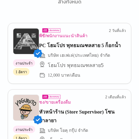
ล้างทั้งหมด
2 วันที่แล้ว
พีซี/พนักงานแนะนำสินค้า
PC โฮมโปร พุทธมณฑลสาย 5 ก็อกน้ำ
บริษัท เฮเฟเล่(ประเทศไทย) จำกัด
งานประจำ
โฮมโปร พุทธมณฑลสาย5
1 อัตรา
12,000 บาท/เดือน
2 เดือนที่แล้ว
ชง/ขายเครื่องดื่ม
หัวหน้าร้าน (Store Supervisor) โซน
ศาลายา
งานประจำ
บริษัท โยคุ กรุ๊ป จำกัด
1 อัตรา