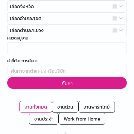
เลือกจังหวัด
เลือกอำเภอ/เขต
เลือกตำบล/แขวง
หมวดหมู่งาน
คำที่ต้องการค้นหา
ค้นหา
งานทั้งหมด
งานด่วน
งานพาร์ทไทม์
งานประจำ
Work from Home