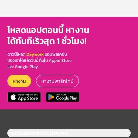
โหลดแอปตอนนี้ หางาน
ได้ทันทีเร็วสุด 1 ชั่วโมง!
ดาวน์โหลด
Daywork
แอปพลิเคชัน
ของเราได้แล้ววันนี้ ทั้งใน Apple Store
และ Google Play
หางาน
หางานพาร์ทไทม์
หางานแยกตามประเภทงาน