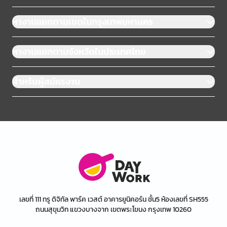
หางานแยกตามเขตในกรุงเทพมหานคร
หางานแยกตามจังหวัดในประเทศไทย
สำหรับผู้สมัครงาน
เลขที่ 111 ทรู ดิจิทัล พาร์ค เวสต์ อาคารยูนิคอร์น ชั้น5 ห้องเลขที่ SH555
ถนนสุขุมวิท แขวงบางจาก เขตพระโขนง กรุงเทพ 10260