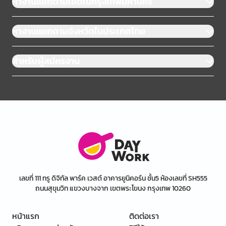
หางานแยกตามเขตในกรุงเทพมหานคร
หางานแยกตามจังหวัดในประเทศไทย
สำหรับผู้สมัครงาน
เลขที่ 111 ทรู ดิจิทัล พาร์ค เวสต์ อาคารยูนิคอร์น ชั้น5 ห้องเลขที่ SH555
ถนนสุขุมวิท แขวงบางจาก เขตพระโขนง กรุงเทพ 10260
หน้าแรก
ติดต่อเรา