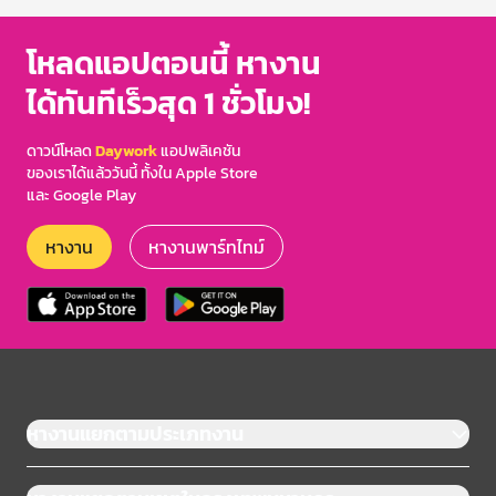
โหลดแอปตอนนี้ หางาน
ได้ทันทีเร็วสุด 1 ชั่วโมง!
ดาวน์โหลด
Daywork
แอปพลิเคชัน
ของเราได้แล้ววันนี้ ทั้งใน Apple Store
และ Google Play
หางาน
หางานพาร์ทไทม์
หางานแยกตามประเภทงาน