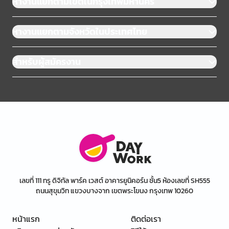
หางานแยกตามเขตในกรุงเทพมหานคร
หางานแยกตามจังหวัดในประเทศไทย
สำหรับผู้สมัครงาน
เลขที่ 111 ทรู ดิจิทัล พาร์ค เวสต์ อาคารยูนิคอร์น ชั้น5 ห้องเลขที่ SH555
ถนนสุขุมวิท แขวงบางจาก เขตพระโขนง กรุงเทพ 10260
หน้าแรก
ติดต่อเรา