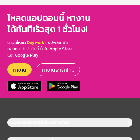
โหลดแอปตอนนี้ หางาน
ได้ทันทีเร็วสุด 1 ชั่วโมง!
ดาวน์โหลด
Daywork
แอปพลิเคชัน
ของเราได้แล้ววันนี้ ทั้งใน Apple Store
และ Google Play
หางาน
หางานพาร์ทไทม์
หางานแยกตามประเภทงาน