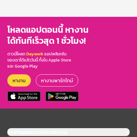
โหลดแอปตอนนี้ หางาน
ได้ทันทีเร็วสุด 1 ชั่วโมง!
ดาวน์โหลด
Daywork
แอปพลิเคชัน
ของเราได้แล้ววันนี้ ทั้งใน Apple Store
และ Google Play
หางาน
หางานพาร์ทไทม์
หางานแยกตามประเภทงาน