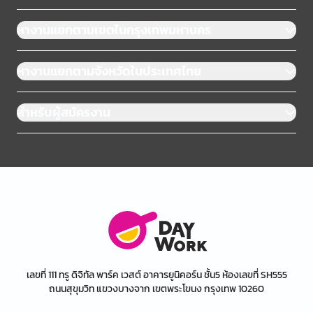
หางานแยกตามเขตในกรุงเทพมหานคร
หางานแยกตามจังหวัดในประเทศไทย
สำหรับผู้สมัครงาน
เลขที่ 111 ทรู ดิจิทัล พาร์ค เวสต์ อาคารยูนิคอร์น ชั้น5 ห้องเลขที่ SH555
ถนนสุขุมวิท แขวงบางจาก เขตพระโขนง กรุงเทพ 10260