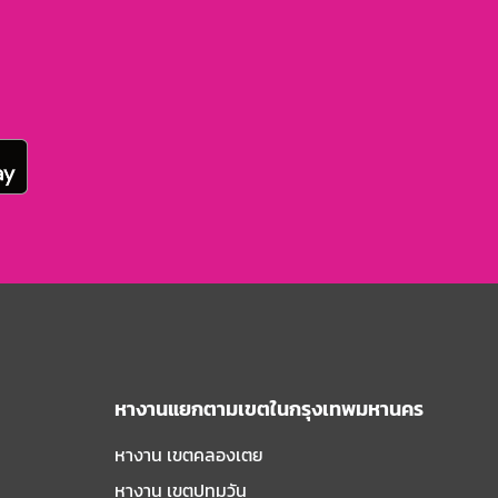
หางานแยกตามเขตในกรุงเทพมหานคร
หางาน เขตคลองเตย
หางาน เขตปทุมวัน