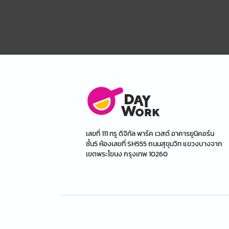
เลขที่ 111 ทรู ดิจิทัล พาร์ค เวสต์ อาคารยูนิคอร์น
ชั้น5 ห้องเลขที่ SH555 ถนนสุขุมวิท แขวงบางจาก
เขตพระโขนง กรุงเทพ 10260