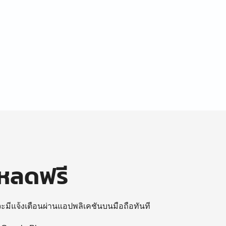
โหลดฟรี
 จะมีแจ้งเตือนผ่านแอปพลิเคชันบนมือถือทันที