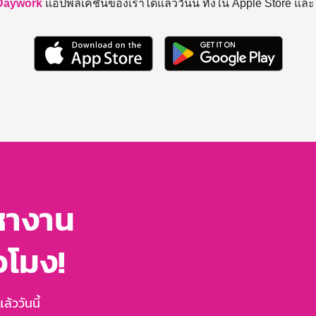
Daywork
แอปพลิเคชันของเราได้แล้ววันนี้ ทั้งใน Apple Store แล
หางาน
่วโมง!
้ววันนี้