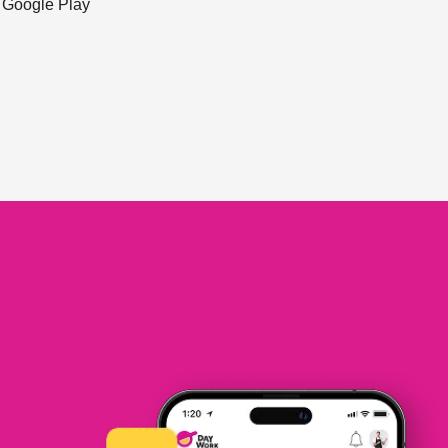
ะ Google Play