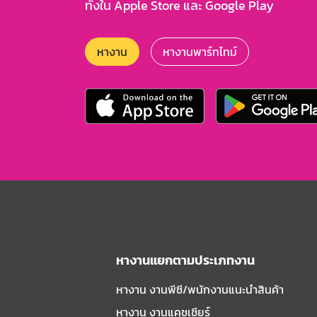
ทั้งใน Apple Store และ Google Play
หางาน
หางานพาร์ทไทม์
หางานแยกตามประเภทงาน
หางาน งานพีซี/พนักงานแนะนําสินค้า
หางาน งานแคชเชียร์