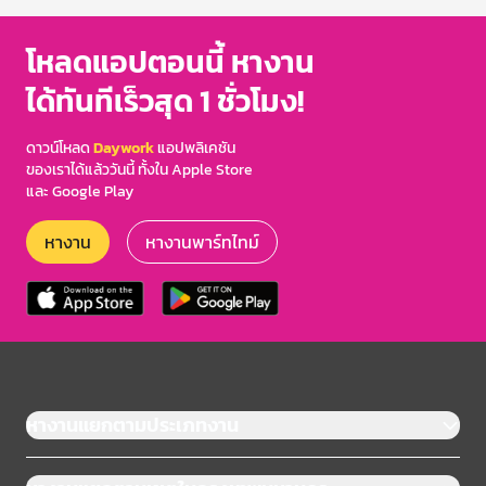
โหลดแอปตอนนี้ หางาน
ได้ทันทีเร็วสุด 1 ชั่วโมง!
ดาวน์โหลด
Daywork
แอปพลิเคชัน
ของเราได้แล้ววันนี้ ทั้งใน Apple Store
และ Google Play
หางาน
หางานพาร์ทไทม์
หางานแยกตามประเภทงาน