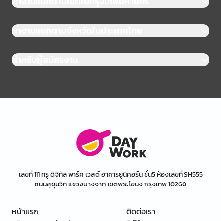
หางานแยกตามเขตในกรุงเทพมหานคร
หางานแยกตามจังหวัดในประเทศไทย
สำหรับผู้สมัครงาน
เลขที่ 111 ทรู ดิจิทัล พาร์ค เวสต์ อาคารยูนิคอร์น ชั้น5 ห้องเลขที่ SH555
ถนนสุขุมวิท แขวงบางจาก เขตพระโขนง กรุงเทพ 10260
หน้าแรก
ติดต่อเรา