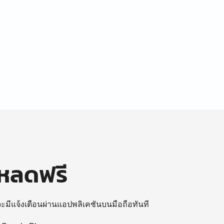
โหลดฟรี
 จะมีแจ้งเตือนผ่านแอปพลิเคชันบนมือถือทันที