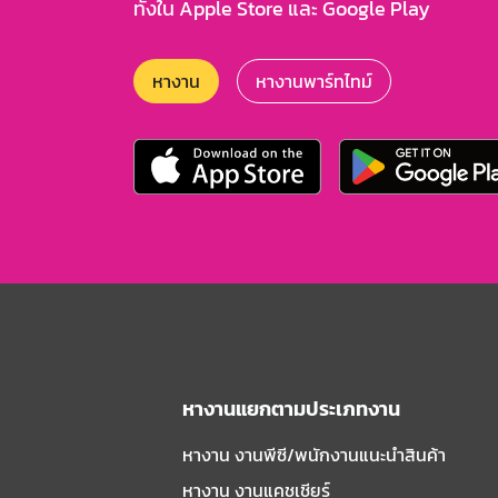
ทั้งใน Apple Store และ Google Play
หางาน
หางานพาร์ทไทม์
หางานแยกตามประเภทงาน
หางาน งานพีซี/พนักงานแนะนําสินค้า
หางาน งานแคชเชียร์