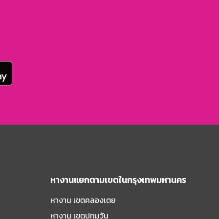
หางานแยกตามเขตในกรุงเทพมหานคร
หางาน เขตคลองเตย
หางาน เขตปทุมวัน