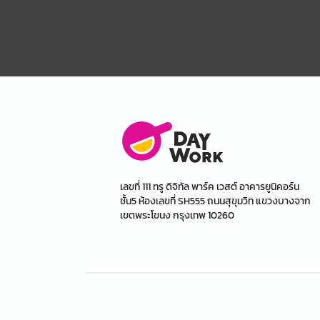
เลขที่ 111 ทรู ดิจิทัล พาร์ค เวสต์ อาคารยูนิคอร์น
ชั้น5 ห้องเลขที่ SH555 ถนนสุขุมวิท แขวงบางจาก
เขตพระโขนง กรุงเทพ 10260