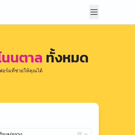
 โนนตาล
ทั้งหมด
อร์มที่ช่วยให้คุณได้
กตำบล/แขวง