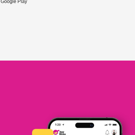
ะ Google Play