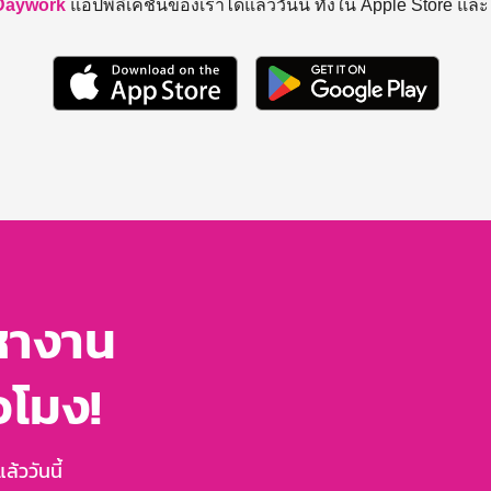
Daywork
แอปพลิเคชันของเราได้แล้ววันนี้ ทั้งใน Apple Store แล
หางาน
่วโมง!
้ววันนี้