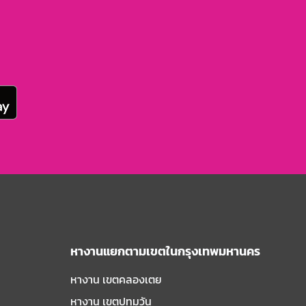
หางานแยกตามเขตในกรุงเทพมหานคร
หางาน เขตคลองเตย
หางาน เขตปทุมวัน