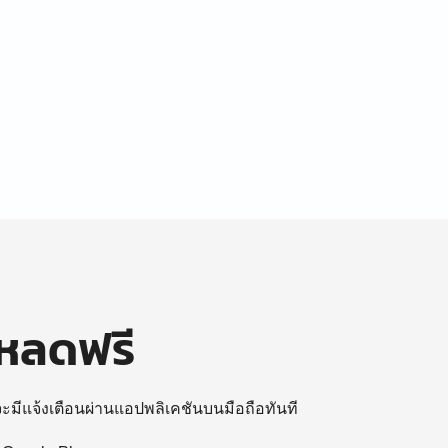
โหลดฟรี
 จะมีแจ้งเตือนผ่านแอปพลิเคชันบนมือถือทันที