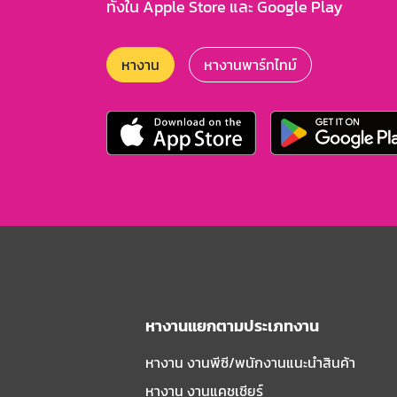
ทั้งใน Apple Store และ Google Play
หางาน
หางานพาร์ทไทม์
หางานแยกตามประเภทงาน
หางาน งานพีซี/พนักงานแนะนําสินค้า
หางาน งานแคชเชียร์