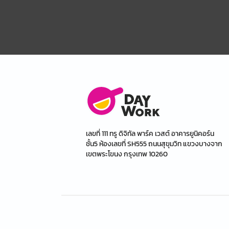
เลขที่ 111 ทรู ดิจิทัล พาร์ค เวสต์ อาคารยูนิคอร์น
ชั้น5 ห้องเลขที่ SH555 ถนนสุขุมวิท แขวงบางจาก
เขตพระโขนง กรุงเทพ 10260