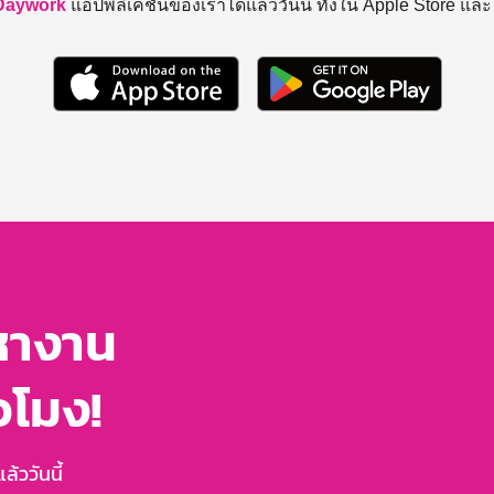
Daywork
แอปพลิเคชันของเราได้แล้ววันนี้ ทั้งใน Apple Store แล
หางาน
่วโมง!
้ววันนี้