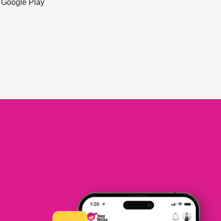
ะ Google Play