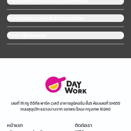
หางานแยกตามเขตในกรุงเทพมหานคร
หางานแยกตามจังหวัดในประเทศไทย
สำหรับผู้สมัครงาน
เลขที่ 111 ทรู ดิจิทัล พาร์ค เวสต์ อาคารยูนิคอร์น ชั้น5 ห้องเลขที่ SH555
ถนนสุขุมวิท แขวงบางจาก เขตพระโขนง กรุงเทพ 10260
หน้าแรก
ติดต่อเรา