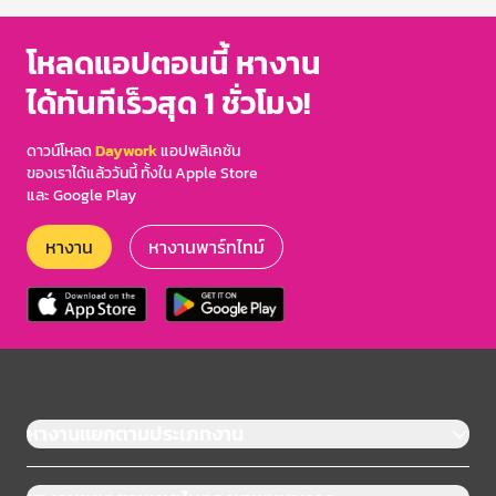
โหลดแอปตอนนี้ หางาน
ได้ทันทีเร็วสุด 1 ชั่วโมง!
ดาวน์โหลด
Daywork
แอปพลิเคชัน
ของเราได้แล้ววันนี้ ทั้งใน Apple Store
และ Google Play
หางาน
หางานพาร์ทไทม์
หางานแยกตามประเภทงาน