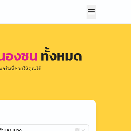
นองซน
ทั้งหมด
อร์มที่ช่วยให้คุณได้
กตำบล/แขวง