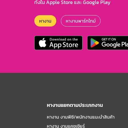
ทั้งใน Apple Store และ Google Play
หางาน
หางานพาร์ทไทม์
หางานแยกตามประเภทงาน
หางาน งานพีซี/พนักงานแนะนําสินค้า
หางาน งานแคชเชียร์