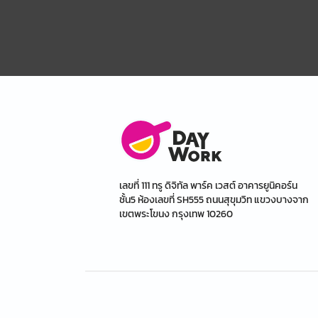
เลขที่ 111 ทรู ดิจิทัล พาร์ค เวสต์ อาคารยูนิคอร์น
ชั้น5 ห้องเลขที่ SH555 ถนนสุขุมวิท แขวงบางจาก
เขตพระโขนง กรุงเทพ 10260