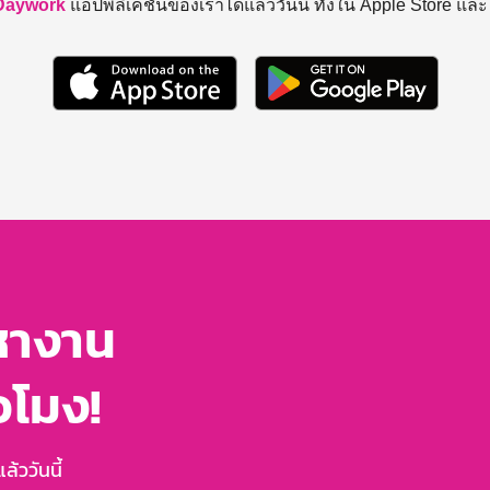
Daywork
แอปพลิเคชันของเราได้แล้ววันนี้ ทั้งใน Apple Store แล
หางาน
่วโมง!
้ววันนี้