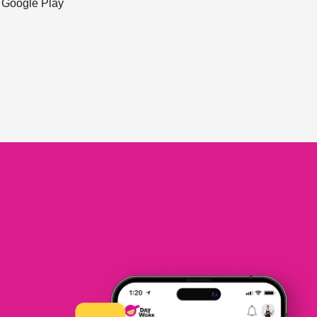
ะ Google Play