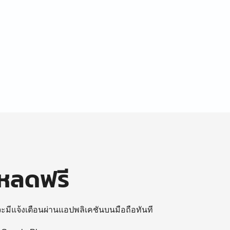
โหลดฟรี
 จะมีแจ้งเตือนผ่านแอปพลิเคชันบนมือถือทันที