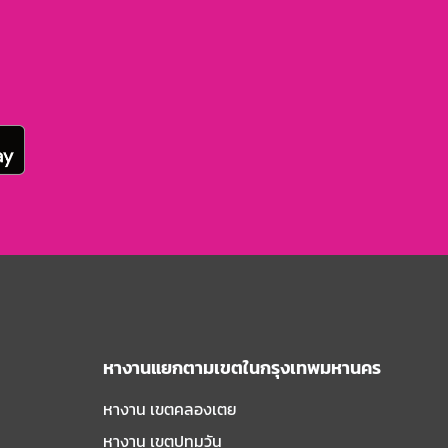
หางานแยกตามเขตในกรุงเทพมหานคร
หางาน เขตคลองเตย
หางาน เขตปทุมวัน