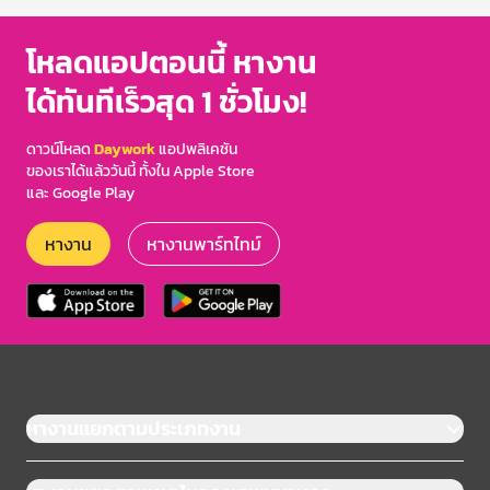
โหลดแอปตอนนี้ หางาน
ได้ทันทีเร็วสุด 1 ชั่วโมง!
ดาวน์โหลด
Daywork
แอปพลิเคชัน
ของเราได้แล้ววันนี้ ทั้งใน Apple Store
และ Google Play
หางาน
หางานพาร์ทไทม์
หางานแยกตามประเภทงาน