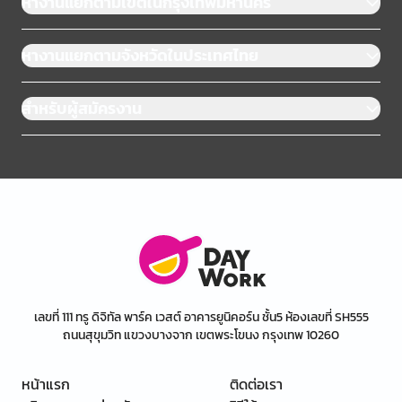
หางานแยกตามเขตในกรุงเทพมหานคร
หางานแยกตามจังหวัดในประเทศไทย
สำหรับผู้สมัครงาน
เลขที่ 111 ทรู ดิจิทัล พาร์ค เวสต์ อาคารยูนิคอร์น ชั้น5 ห้องเลขที่ SH555
ถนนสุขุมวิท แขวงบางจาก เขตพระโขนง กรุงเทพ 10260
หน้าแรก
ติดต่อเรา