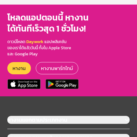
โหลดแอปตอนนี้ หางาน
ได้ทันทีเร็วสุด 1 ชั่วโมง!
ดาวน์โหลด
Daywork
แอปพลิเคชัน
ของเราได้แล้ววันนี้ ทั้งใน Apple Store
และ Google Play
หางาน
หางานพาร์ทไทม์
หางานแยกตามประเภทงาน