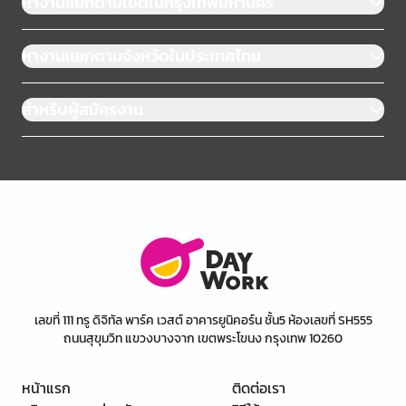
หางานแยกตามเขตในกรุงเทพมหานคร
หางานแยกตามจังหวัดในประเทศไทย
สำหรับผู้สมัครงาน
เลขที่ 111 ทรู ดิจิทัล พาร์ค เวสต์ อาคารยูนิคอร์น ชั้น5 ห้องเลขที่ SH555
ถนนสุขุมวิท แขวงบางจาก เขตพระโขนง กรุงเทพ 10260
หน้าแรก
ติดต่อเรา